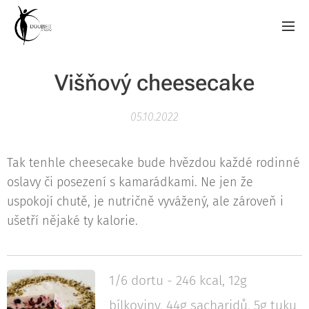
Višňový cheesecake
05.10.2022
Tak tenhle cheesecake bude hvězdou každé rodinné
oslavy či posezení s kamarádkami. Ne jen že
uspokojí chutě, je nutričně vyvážený, ale zároveň i
ušetří nějaké ty kalorie.
1/6 dortu - 246 kcal, 12g
bílkoviny, 44g sacharidů, 5g tuku