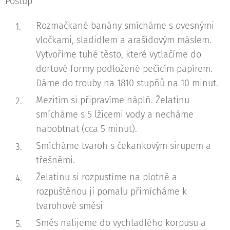
Postup
Rozmačkané banány smícháme s ovesnými
vločkami, sladidlem a arašídovým máslem.
Vytvoříme tuhé těsto, které vytlačíme do
dortové formy podložené pečícím papírem.
Dáme do trouby na 1810 stupňů na 10 minut.
Mezitím si připravíme náplň. Želatinu
smícháme s 5 lžicemi vody a necháme
nabobtnat (cca 5 minut).
Smícháme tvaroh s čekankovým sirupem a
třešněmi.
Želatinu si rozpustíme na plotně a
rozpuštěnou ji pomalu přimícháme k
tvarohové směsi
Směs nalijeme do vychladlého korpusu a