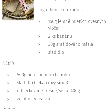
Ingredience na korpus
150g jemně mletých ovesných
vloček
2 ks banánu
30g arašídového másla
sladidlo
Náplň
500g odtučněného tvarohu
sladidlo (čekankový sirup)
odpeckované třešně/višně 400g
želatina v prášku