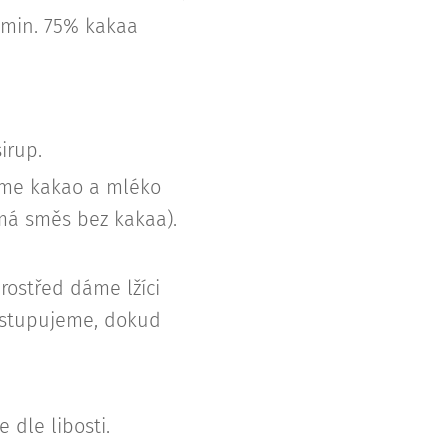
 min. 75% kakaa
irup.
dáme kakao a mléko
 má směs bez kakaa).
ostřed dáme lžíci
postupujeme, dokud
dle libosti.