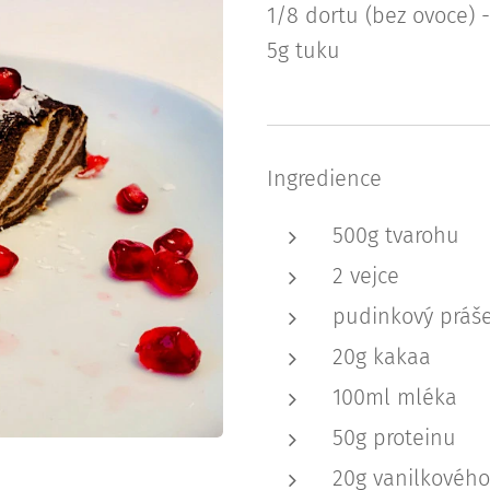
1/8 dortu (bez ovoce) -
5g tuku
Ingredience
500g tvarohu
2 vejce
pudinkový práše
20g kakaa
100ml mléka
50g proteinu
20g vanilkovéh