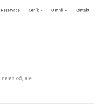
Rezervace
Ceník
O mně
Kontakt
ejen oči, ale i