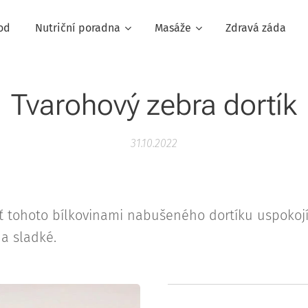
od
Nutriční poradna
Masáže
Zdravá záda
Tvarohový zebra dortík
31.10.2022
 tohoto bílkovinami nabušeného dortíku uspokojí n
a sladké.