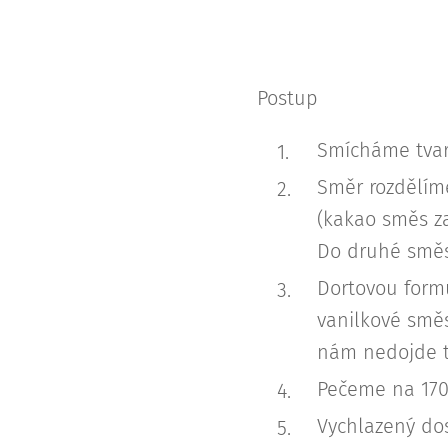
Postup
Smícháme tvaro
Směr rozdělím
(kakao směs za
Do druhé směs
Dortovou form
vanilkové směs
nám nedojde t
Pečeme na 170
Vychlazený dos