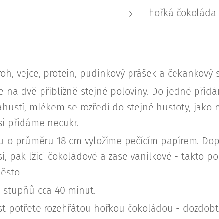
hořká čokoláda
h, vejce, protein, pudinkový prášek a čekankový s
e na dvě přibližně stejné poloviny. Do jedné při
hustí, mlékem se rozředí do stejné hustoty, jako
i přidáme necukr.
u o průměru 18 cm vyložíme pečícím papírem. Dopr
i, pak lžíci čokoládové a zase vanilkové - takto 
ěsto.
 stupňů cca 40 minut.
t potřete rozehřátou hořkou čokoládou - dozdobte 