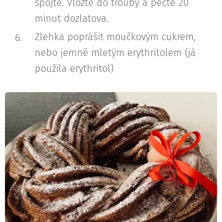
spojte. Vložte do trouby a pečte 20
minut dozlatova.
Zlehka poprášit moučkovým cukrem,
nebo jemně mletým erythritolem (já
použila erythritol)