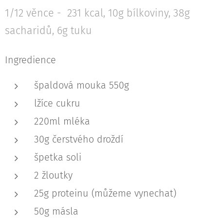
1/12 věnce - 231 kcal, 10g bílkoviny, 38g
sacharidů, 6g tuku
Ingredience
špaldová mouka 550g
lžíce cukru
220ml mléka
30g čerstvého droždí
špetka soli
2 žloutky
25g proteinu (můžeme vynechat)
50g másla